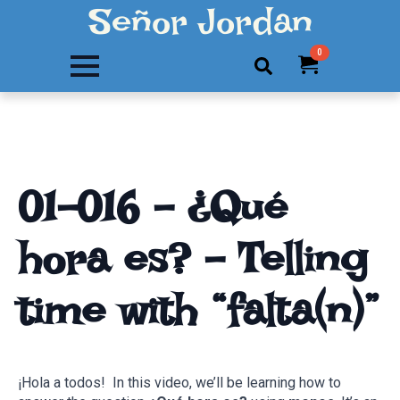
Señor Jordan
0
Search
for:
01-016 – ¿Qué
hora es? – Telling
time with “falta(n)”
¡Hola a todos! In this video, we’ll be learning how to